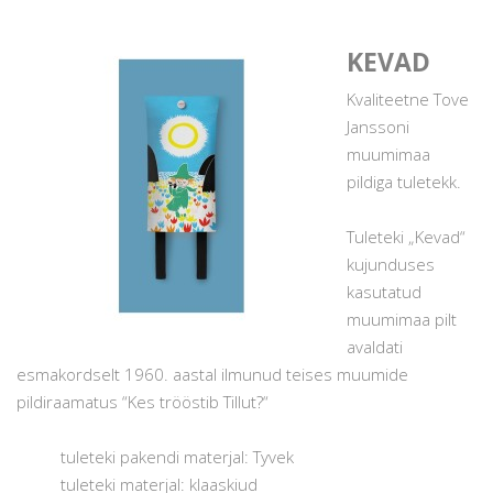
KEVAD
Kvaliteetne Tove
Janssoni
muumimaa
pildiga tuletekk.
Tuleteki „Kevad“
kujunduses
kasutatud
muumimaa pilt
avaldati
esmakordselt 1960. aastal ilmunud teises muumide
pildiraamatus “Kes trööstib Tillut?“
tuleteki pakendi materjal: Tyvek
tuleteki materjal: klaaskiud