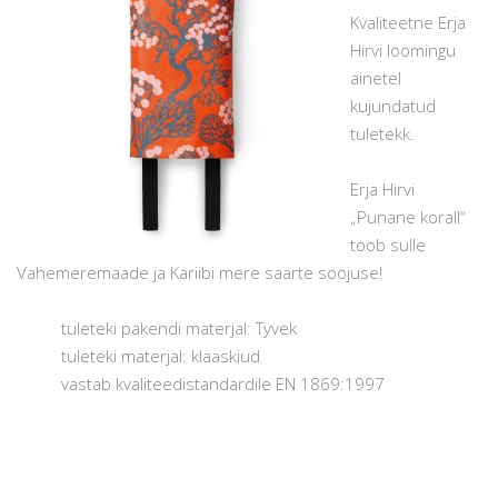
Kvaliteetne Erja
Hirvi loomingu
ainetel
kujundatud
tuletekk.
Erja Hirvi
„Punane korall“
toob sulle
Vahemeremaade ja Kariibi mere saarte soojuse!
tuleteki pakendi materjal: Tyvek
tuleteki materjal: klaaskiud
vastab kvaliteedistandardile EN 1869:1997