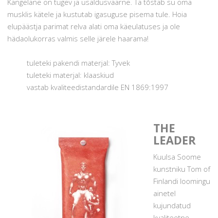
Kangelane on tugev ja usaldusväärne. Ta tõstab su oma
musklis kätele ja kustutab igasuguse pisema tule. Hoia
elupäästja parimat relva alati oma käeulatuses ja ole
hädaolukorras valmis selle järele haarama!
tuleteki pakendi materjal: Tyvek
tuleteki materjal: klaaskiud
vastab kvaliteedistandardile EN 1869:1997
THE
LEADER
Kuulsa Soome
kunstniku Tom of
Finlandi loomingu
ainetel
kujundatud
kvaliteetne