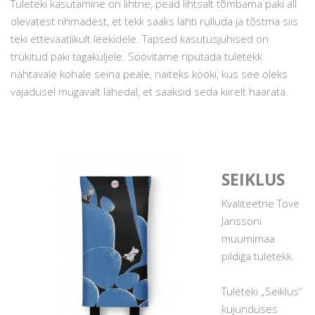
Tuleteki kasutamine on lihtne, pead lihtsalt tõmbama paki all
olevatest rihmadest, et tekk saaks lahti rulluda ja tõstma siis
teki ettevaatlikult leekidele. Täpsed kasutusjuhised on
trükitud paki tagaküljele. Soovitame riputada tuletekk
nähtavale kohale seina peale, näiteks kööki, kus see oleks
vajadusel mugavalt lähedal, et saaksid seda kiirelt haarata.
SEIKLUS
Kvaliteetne Tove
Janssoni
muumimaa
pildiga tuletekk.
Tuleteki „Seiklus“
kujunduses