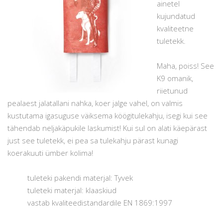
ainetel
kujundatud
kvaliteetne
tuletekk.
Maha, poiss! See
K9 omanik,
riietunud
pealaest jalatallani nahka, koer jalge vahel, on valmis
kustutama igasuguse väiksema köögitulekahju, isegi kui see
tähendab neljakäpukile laskumist! Kui sul on alati käepärast
just see tuletekk, ei pea sa tulekahju pärast kunagi
koerakuuti ümber kolima!
tuleteki pakendi materjal: Tyvek
tuleteki materjal: klaaskiud
vastab kvaliteedistandardile EN 1869:1997