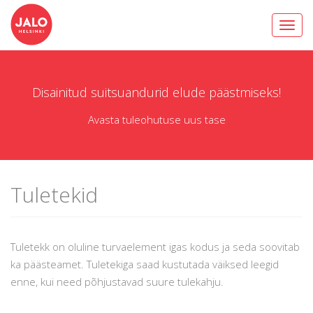
Toggl
navig
Disainitud suitsuandurid elude päästmiseks!
Avasta tuleohutuse uus tase
Tuletekid
Tuletekk on oluline turvaelement igas kodus ja seda soovitab
ka päästeamet. Tuletekiga saad kustutada väiksed leegid
enne, kui need põhjustavad suure tulekahju.