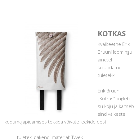
KOTKAS
Kvaliteetne Erik
Bruuni loomingu
ainetel
kujundatud
tuletekk.
Erik Bruuni
„Kotkas“ liugleb
su koju ja kaitseb
sind väikeste
kodumajapidamises tekkida võivate leekide eest!
tuleteki pakendi materjal: Tyvek