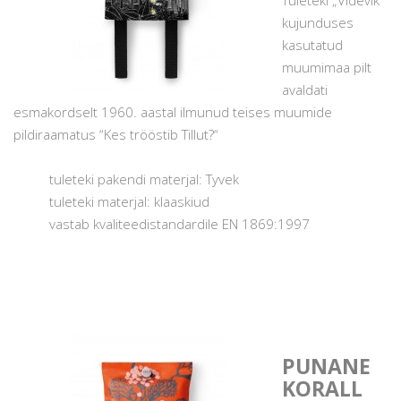
Tuleteki „Videvik“
kujunduses
kasutatud
muumimaa pilt
avaldati
esmakordselt 1960. aastal ilmunud teises muumide
pildiraamatus “Kes trööstib Tillut?“
tuleteki pakendi materjal: Tyvek
tuleteki materjal: klaaskiud
vastab kvaliteedistandardile EN 1869:1997
PUNANE
KORALL