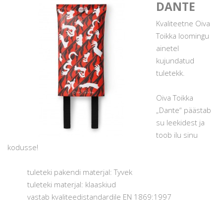
DANTE
Kvaliteetne Oiva
Toikka loomingu
ainetel
kujundatud
tuletekk.
Oiva Toikka
„Dante“ päästab
su leekidest ja
toob ilu sinu
kodusse!
tuleteki pakendi materjal: Tyvek
tuleteki materjal: klaaskiud
vastab kvaliteedistandardile EN 1869:1997