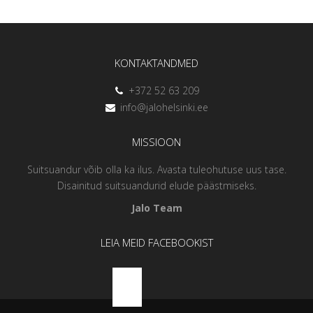
KONTAKTANDMED
+372 52 63 209
info@jalohelsinki.ee
MISSIOON
Suitsuandur võib olla ka ilus. Avasta tuleohutuse uus tase.
Disainitud suitsuandurid elude päästmiseks.
Jalo Team
LEIA MEID FACEBOOKIST